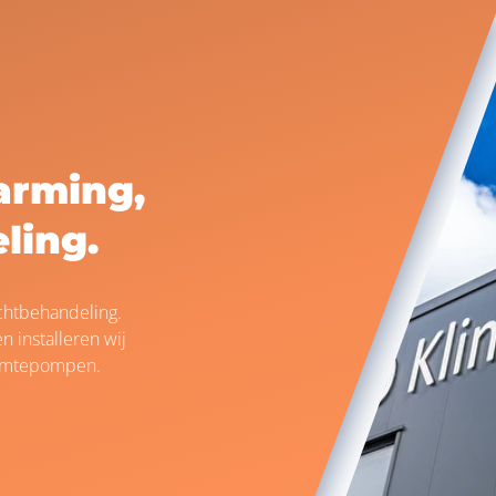
arming,
ling.
uchtbehandeling.
 installeren wij
warmtepompen.