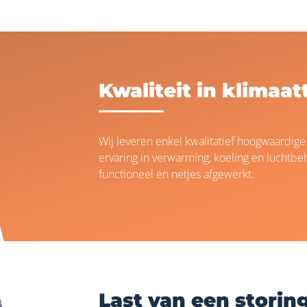
Kwaliteit in klimaa
Wij leveren enkel kwalitatief hoogwaardig
ervaring in verwarming, koeling en luchtbeh
functioneel en netjes afgewerkt.
Last van een storin