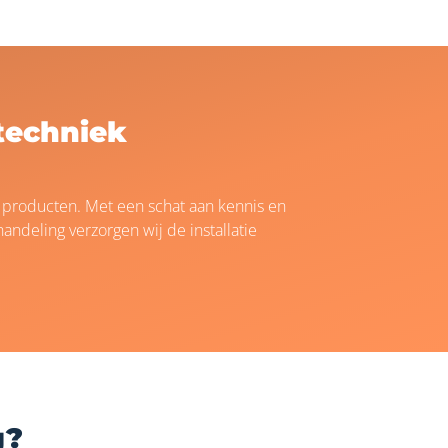
ttechniek
e producten. Met een schat aan kennis en
andeling verzorgen wij de installatie
g?